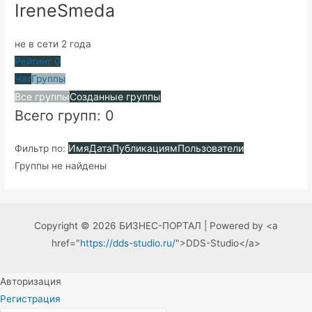
IreneSmeda
не в сети 2 года
Рейтинг
0
Чат
Группы
Все группы
Созданные группы
Всего групп: 0
Имя
Дата
Публикациям
Пользователи
Фильтр по:
Группы не найдены
Copyright © 2026 БИЗНЕС-ПОРТАЛ | Powered by <a
href="
https://dds-studio.ru/
">DDS-Studio</a>
Авторизация
Регистрация