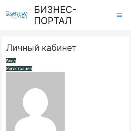
Перейти
БИЗНЕС-
к
ПОРТАЛ
содержимому
Main
Men
Личный кабинет
Вход
Регистрация