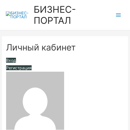
Перейти
БИЗНЕС-
к
ПОРТАЛ
содержимому
Main
Men
Личный кабинет
Вход
Регистрация