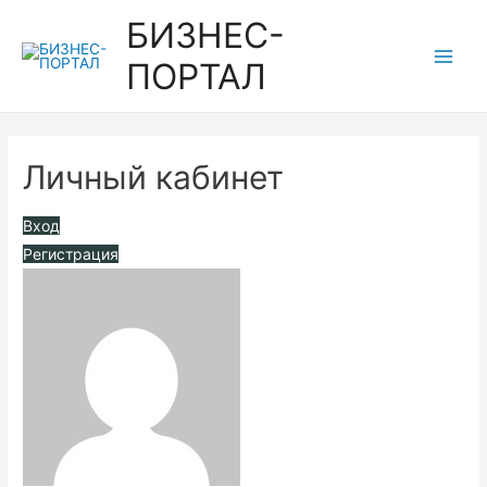
Перейти
БИЗНЕС-
к
ПОРТАЛ
содержимому
Main
Men
Личный кабинет
Вход
Регистрация