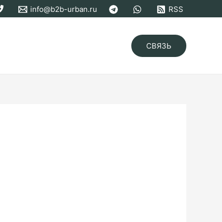
info@b2b-urban.ru
RSS
СВЯЗЬ