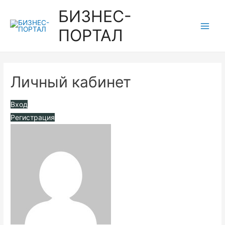
Перейти
БИЗНЕС-
к
ПОРТАЛ
содержимому
Main
Men
Личный кабинет
Вход
Регистрация