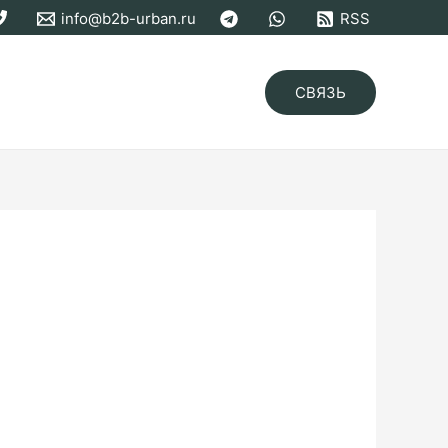
info@b2b-urban.ru
RSS
СВЯЗЬ