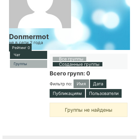
Donmermot
не в сети 2 года
Рейтинг
0
Чат
Все группы
Группы
Созданные группы
Всего групп: 0
Имя
Дата
Фильтр по:
Публикациям
Пользователи
Группы не найдены