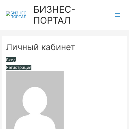
Перейти
БИЗНЕС-
к
ПОРТАЛ
содержимому
Main
Men
Личный кабинет
Вход
Регистрация