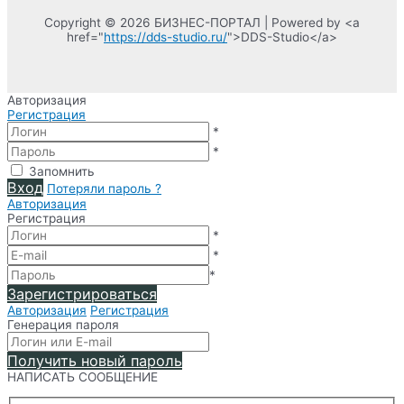
Copyright © 2026 БИЗНЕС-ПОРТАЛ | Powered by <a
href="
https://dds-studio.ru/
">DDS-Studio</a>
Авторизация
Регистрация
*
*
Запомнить
Вход
Потеряли пароль ?
Авторизация
Регистрация
*
*
*
Зарегистрироваться
Авторизация
Регистрация
Генерация пароля
Получить новый пароль
НАПИСАТЬ СООБЩЕНИЕ