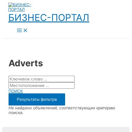
Перейти
к
содержимому
БИЗНЕС-ПОРТАЛ
Main
Menu
Adverts
ПОИСК
Не найдено объявлений, соответствующих критерию
поиска.