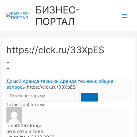
Перейти
БИЗНЕС-
к
ПОРТАЛ
содержимому
Main
Men
https://clck.ru/33XpES
Домой
Аренда техники
Аренда техники: общие
вопросы
https://clck.ru/33XpES
1ответ(ов) в теме
IrinaCifttrutringe
не в сети 3 года