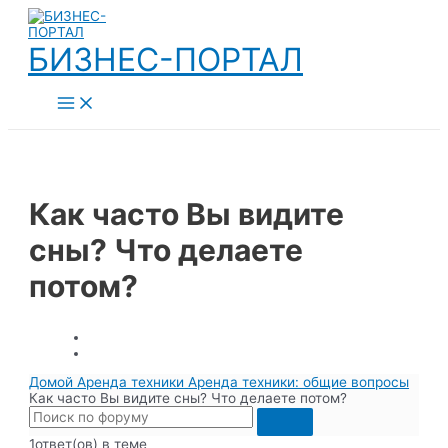
Перейти
к
содержимому
БИЗНЕС-ПОРТАЛ
Main
Menu
Как часто Вы видите
сны? Что делаете
потом?
Домой
Аренда техники
Аренда техники: общие вопросы
Как часто Вы видите сны? Что делаете потом?
1ответ(ов) в теме