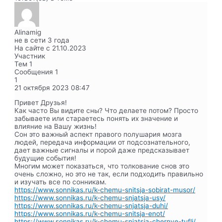
Alinamig
не в сети 3 года
На сайте с 21.10.2023
Участник
Тем
1
Сообщения
1
1
21 октября 2023
08:47
Привет Друзья!
Как часто Вы видите сны? Что делаете потом? Просто
забываете или стараетесь понять их значение и
влияние на Вашу жизнь!
Сон это важный аспект правого полушария мозга
людей, передача информации от подсознательного,
дает важные сигналы и порой даже предсказывает
будущие события!
Многим может показаться, что толкование снов это
очень сложно, но это не так, если подходить правильно
и изучать все по сонникам.
https://www.sonnikas.ru/k-chemu-snitsja-sobirat-musor/
https://www.sonnikas.ru/k-chemu-snjatsja-usy/
https://www.sonnikas.ru/k-chemu-snjatsja-duhi/
https://www.sonnikas.ru/k-chemu-snitsja-enot/
https://www.sonnikas.ru/k-chemu-snjatsja-chernye-tufli/