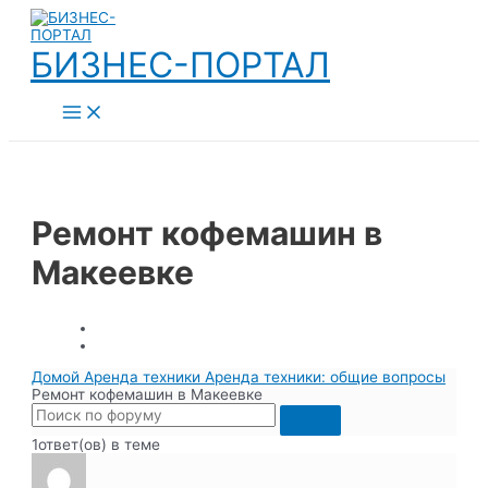
Перейти
к
содержимому
БИЗНЕС-ПОРТАЛ
Main
Menu
Ремонт кофемашин в
Макеевке
Домой
Аренда техники
Аренда техники: общие вопросы
Ремонт кофемашин в Макеевке
1ответ(ов) в теме