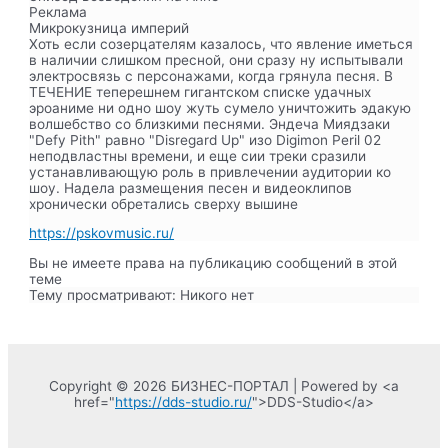
Реклама
Микрокузница империй
Хоть если созерцателям казалось, что явление иметься
в наличии слишком пресной, они сразу ну испытывали
электросвязь с персонажами, когда грянула песня. В
ТЕЧЕНИЕ теперешнем гигантском списке удачных
эроаниме ни одно шоу жуть сумело уничтожить эдакую
волшебство со близкими песнями. Эндеча Миядзаки
"Defy Pith" равно "Disregard Up" изо Digimon Peril 02
неподвластны времени, и еще сии треки сразили
устанавливающую роль в привлечении аудитории ко
шоу. Надела размещения песен и видеоклипов
хронически обретались сверху вышине
https://pskovmusic.ru/
Вы не имеете права на публикацию сообщений в этой
теме
Тему просматривают:
Никого нет
Copyright © 2026 БИЗНЕС-ПОРТАЛ | Powered by <a
href="
https://dds-studio.ru/
">DDS-Studio</a>