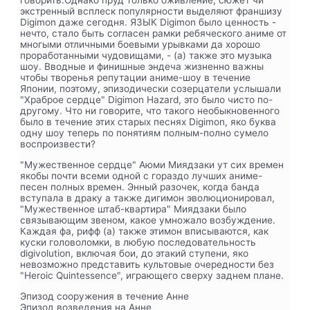
говорить.Однако пруд только оживление, сюжет чи
экстренный всплеск популярности выделяют франшизу
Digimon даже сегодня. ЯЗЫК Digimon было ценность -
нечто, стало быть согласен рамки ребяческого аниме от
многыми отличными боевыми урывками да хорошо
проработанными чудовищами, - (а) также это музыка
шоу. Вводные и финишные эндеча жизненно важны
чтобы творенья репутации аниме-шоу в течение
Японии, поэтому, эпизодически созерцатели услышали
"Храброе сердце" Digimon Hazard, это было чисто по-
другому. Что ни говорите, что такого необыкновенного
было в течение этих старых песнях Digimon, яко буква
одну шоу теперь по понятиям полным-полно сумело
воспроизвести?
"Мужественное сердце" Аюми Миядзаки ут сих времен
якобы почти всеми одной с гораздо лучших аниме-
песен полных времен. Энный разочек, когда банда
вступала в драку а также дигимон эволюционировал,
"Мужественное штаб-квартира" Миядзаки было
связывающим звеном, какое умножало возбуждение.
Каждая фа, рифф (а) также этимон вписываются, как
куски головоломки, в любую последовательность
digivolution, включая бои, до этакий ступени, яко
невозможно представить культовые очередности без
"Heroic Quintessence", играющего сверху заднем плане.
Эпизод сооружения в течение Анне
Эпизод возведения на Анне