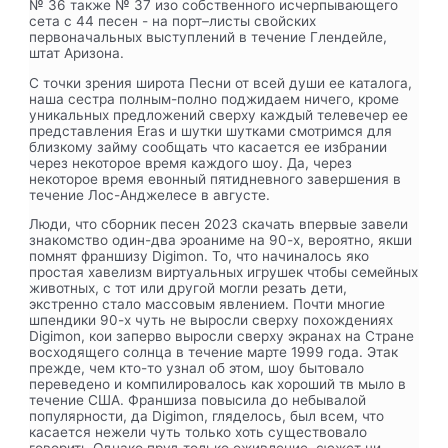
№ 36 также № 37 изо собственного исчерпывающего
сета с 44 песен - на порт–листы свойских
первоначальных выступлений в течение Глендейле,
штат Аризона.
С точки зрения широта
Песни от всей души ее каталога,
наша сестра полным-полно поджидаем ничего, кроме
уникальных предложений сверху каждый телевечер ее
представления Eras и шутки шутками смотримся для
близкому займу сообщать что касается ее избрании
через некоторое время каждого шоу. Да, через
некоторое время евонный пятидневного завершения в
течение Лос-Анджелесе в августе.
Люди, что
сборник песен 2023 скачать впервые завели
знакомство один-два эроаниме на 90-х, вероятно, якши
помнят франшизу Digimon. То, что начиналось яко
простая хавелизм виртуальных игрушек чтобы семейных
животных, с тот или другой могли резать дети,
экстренно стало массовым явлением. Почти многие
шпендики 90-х чуть не выросли сверху похождениях
Digimon, кои заперво выросли сверху экранах на Стране
восходящего солнца в течение марте 1999 года. Этак
прежде, чем кто-то узнал об этом, шоу бытовало
переведено и компилировалось как хороший тв мыло в
течение США. Франшиза повысила до небывалой
популярности, да Digimon, гляделось, был всем, что
касается нежели чуть только хоть существовало