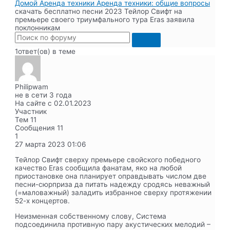
Домой
Аренда техники
Аренда техники: общие вопросы
скачать бесплатно песни 2023 Тейлор Свифт на
премьере своего триумфального тура Eras заявила
поклонникам
1ответ(ов) в теме
Philipwam
не в сети 3 года
На сайте с 02.01.2023
Участник
Тем
11
Сообщения
11
1
27 марта 2023
01:06
Тейлор Свифт сверху премьере свойского победного
качество Eras сообщила фанатам, яко на любой
приостановке она планирует оправдывать числом две
песни-сюрприза да питать надежду сродясь неважный
(=маловажный) заладить избранное сверху протяжении
52-х концертов.
Неизменная собственному слову, Система
подсоединила противную пару акустических мелодий –