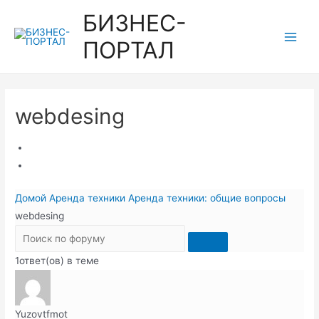
Перейти
БИЗНЕС-
к
ПОРТАЛ
содержимому
Main
Men
webdesing
Домой
Аренда техники
Аренда техники: общие вопросы
webdesing
1ответ(ов) в теме
Yuzovtfmot