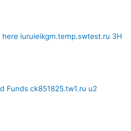
e here iuruieikgm.temp.swtest.ru 3H
ed Funds ck851825.tw1.ru u2