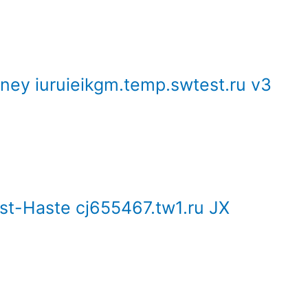
ney iuruieikgm.temp.swtest.ru v3
st-Haste cj655467.tw1.ru JX