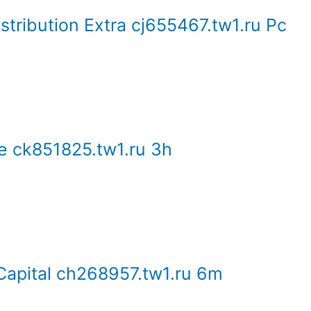
stribution Extra cj655467.tw1.ru Pc
e ck851825.tw1.ru 3h
 Capital ch268957.tw1.ru 6m