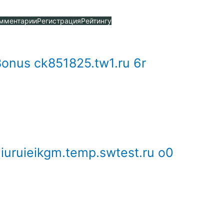
мментарии
Регистрация
Рейтингу
Bonus ck851825.tw1.ru 6r
iuruieikgm.temp.swtest.ru o0