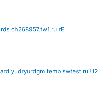
rds ch268957.tw1.ru rE
ward yudryurdgm.temp.swtest.ru U2