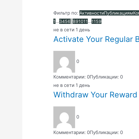
Фильтр по:
Активности
Публикациям
Ко
...
...
1
3
4
5
6
7
8
9
10
11
1159
не в сети 1 день
Activate Your Regular 
0
Комментарии: 0
Публикации: 0
не в сети 1 день
Withdraw Your Reward 
0
Комментарии: 0
Публикации: 0