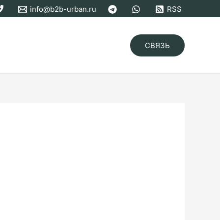
info@b2b-urban.ru
RSS
СВЯЗЬ